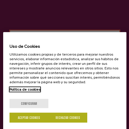
Origen) y Gorenak.
Uso de Cookies
Utilizamos cookies propias y de terceros para mejorar nuestros
servicios, elaborar información estadística, analizar sus hábitos de
navegación, inferir grupos de interés, crear un perfil de sus
intereses y mostrarle anuncios relevantes en otros sitios. Esto nos
permite personalizar el contenido que ofrecemos y obtener
información sobre qué secciones suscitan interés, permitiéndonos
además mejorar la página web y su seguridad.
¿Eres mayor de edad?
Política de cookies
CONFIGURAR
Sí
No
ACEPTAR COOKIES
RECHAZAR COOKIES